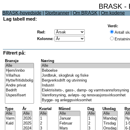
BRASK - B
BRASK-hovedside
|
Storbranner
|
Om BRASK
|
Om kodene
Lag tabell med:
Verdi:
Rad:
Antall sk
Kolonne:
Erstatnin
Filtrert på:
Bransje
Næring
Type
År
Kvartal
Måned
Dag
Ukedag
By